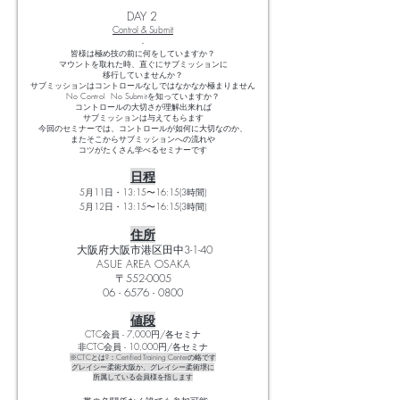
DAY 2
Control & Submit
-
皆様は極め技の前に何をしていますか？
マウントを取れた時、直ぐにサブミッションに
移行していませんか？
サブミッションはコントロールなしではなかなか極まりません
No Control No Submitを知っていますか？
コントロールの大切さが理解出来れば
サブミッションは与えてもらます
今回のセミナーでは、コントロールが如何に大切なのか、
またそこからサブミッションへの流れや
コツがたくさん学べるセミナーです
日程
5月11日・13:15〜16:15(3時間)
5月12日・13:15
〜16:15
(3
時間)
住所
大阪府大阪市港区田中3-1-40
ASUE AREA OSAKA
〒552-0005
06 - 6576 - 0800
値段
CTC会員 - 7,000円/各セミナ
非CTC会員 - 10,000円/各セミナ
※CTCとは?：Certified Training Centerの略です
グレイシー柔術大阪か、グレイシー柔術堺に
所属している会員様を指します