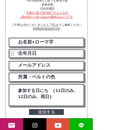
-
帯の色関係なく
誰でも参加可能
- 道着必着
- 日本語通訳
60名
-
先着
で受付終了となります
- 締め切りと振り込みの最終日は5/9です
ご不明な点がございましたら,下記までご連絡ください
info@gracieosaka.com
送信する