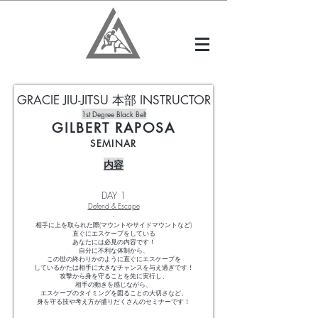
GRACIE JIU-JITSU 本部 INSTRUCTOR
1st Degree Black Belt
GILBERT RAPOSA
SEMINAR
内容
DAY 1
Defend & Escape
-
相手に上を取られた際(マウントやサイドマウントなど)
直ぐにエスケープをしている
あなたには必見の内容です！
自分に不利な体制から、
この世の終わりかのように直ぐにエスケープを
しているかたは相手に大きなチャンスを与え過ぎです！
攻撃から身を守ることを先に実行し、
相手の動きを感じながら、
エスケープのタイミングを図ることの大切さなど、
身を守る技や考え方が盛りだくさんのセミナーです！